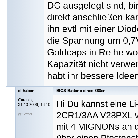
DC ausgelegt sind, bin
direkt anschließen ka
ihn evtl mit einer Dio
die Spannung um 0,7V
Goldcaps in Reihe wol
Kapazität nicht verw
habt ihr bessere Idee
el-haber
BIOS Batterie eines 386er
Catania,
Hi Du kannst eine Li
31.10.2006, 13:10
2CR1/3AA V28PXL ve
@ Stoffel
mit 4 MIGNONs an da
über einen Pfostens