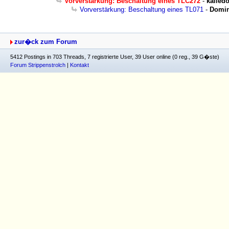
Vorverstärkung: Beschaltung eines TLC272
-
kalled
Vorverstärkung: Beschaltung eines TL071
-
Domin
zur�ck zum Forum
5412 Postings in 703 Threads, 7 registrierte User, 39 User online (0 reg., 39 G�ste)
Forum Strippenstrolch
|
Kontakt