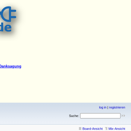
log in
|
registrieren
Suche:
Board-Ansicht
Mix-Ansicht