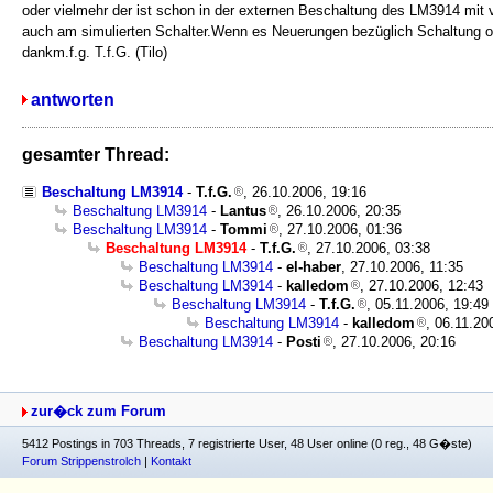
oder vielmehr der ist schon in der externen Beschaltung des LM3914 mit 
auch am simulierten Schalter.Wenn es Neuerungen bezüglich Schaltung oder
dankm.f.g. T.f.G. (Tilo)
antworten
gesamter Thread:
Beschaltung LM3914
-
T.f.G.
, 26.10.2006, 19:16
Beschaltung LM3914
-
Lantus
, 26.10.2006, 20:35
Beschaltung LM3914
-
Tommi
, 27.10.2006, 01:36
Beschaltung LM3914
-
T.f.G.
, 27.10.2006, 03:38
Beschaltung LM3914
-
el-haber
, 27.10.2006, 11:35
Beschaltung LM3914
-
kalledom
, 27.10.2006, 12:43
Beschaltung LM3914
-
T.f.G.
, 05.11.2006, 19:49
Beschaltung LM3914
-
kalledom
, 06.11.20
Beschaltung LM3914
-
Posti
, 27.10.2006, 20:16
zur�ck zum Forum
5412 Postings in 703 Threads, 7 registrierte User, 48 User online (0 reg., 48 G�ste)
Forum Strippenstrolch
|
Kontakt