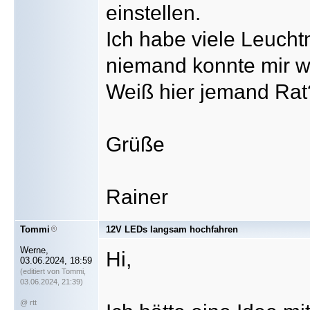
einstellen.
Ich habe viele Leucht
niemand konnte mir we
Weiß hier jemand Rat
Grüße
Rainer
Tommi
12V LEDs langsam hochfahren
Werne,
Hi,
03.06.2024, 18:59
(editiert von Tommi,
03.06.2024, 21:39)
@ rtt