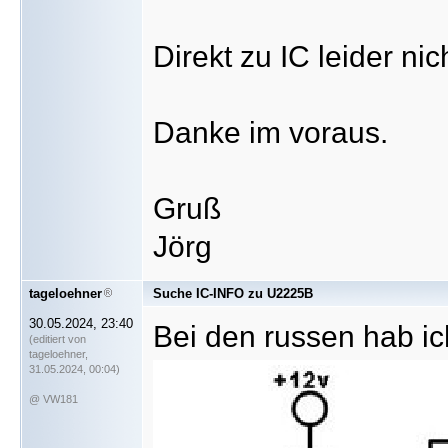
Direkt zu IC leider ni
Danke im voraus.
Gruß
Jörg
tageloehner
Suche IC-INFO zu U2225B
30.05.2024, 23:40
Bei den russen hab ic
(editiert von
tageloehner,
31.05.2024, 00:04)
@ VW181