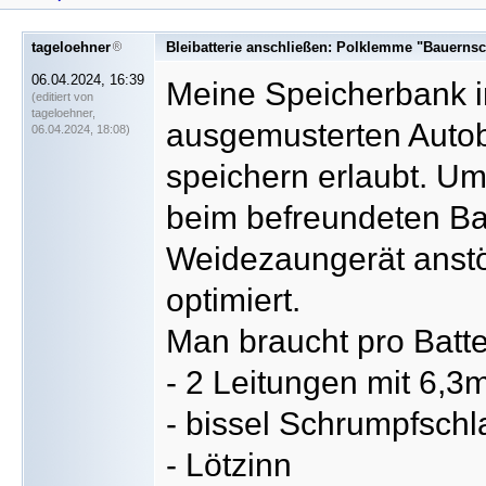
tageloehner
Bleibatterie anschließen: Polklemme "Bauernsch
06.04.2024, 16:39
Meine Speicherbank i
(editiert von
tageloehner,
ausgemusterten Autob
06.04.2024, 18:08)
speichern erlaubt. Um
beim befreundeten Ba
Weidezaungerät anstö
optimiert.
Man braucht pro Batte
- 2 Leitungen mit 6,3
- bissel Schrumpfsch
- Lötzinn