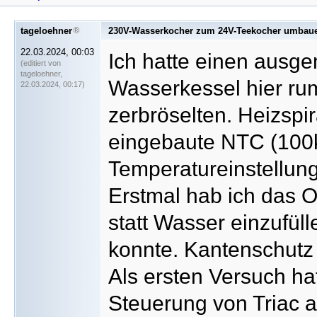
tageloehner
230V-Wasserkocher zum 24V-Teekocher umbau
22.03.2024, 00:03
Ich hatte einen ausge
(editiert von
tageloehner,
Wasserkessel hier rum
22.03.2024, 00:17)
zerbröselten. Heizspir
eingebaute NTC (100k
Temperatureinstellun
Erstmal hab ich das Ob
statt Wasser einzufül
konnte. Kantenschutz 
Als ersten Versuch hat
Steuerung von Triac 