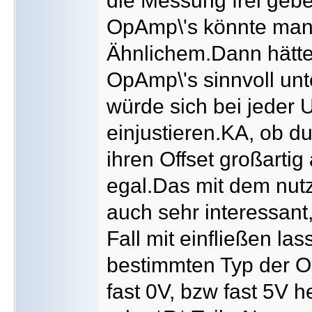
die Messung frei geb
OpAmp\'s könnte man 
Ähnlichem.Dann hätte
OpAmp\'s sinnvoll unt
würde sich bei jeder 
einjustieren.KA, ob 
ihren Offset großarti
egal.Das mit dem nut
auch sehr interessan
Fall mit einfließen la
bestimmten Typ der O
fast 0V, bzw fast 5V h