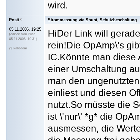
wird.
Posti
Strommessung via Shunt, Schutzbeschaltung
05.11.2006, 19:25
HiDer Link will gerade
(editiert von Posti,
05.11.2006, 19:31)
rein!Die OpAmp\'s gib
@ kalledom
IC.Könnte man diese A
einer Umschaltung aus
man den ungenutzte
einliest und diesen O
nutzt.So müsste die S
ist \'nur\' *g* die Op
ausmessen, die Werte