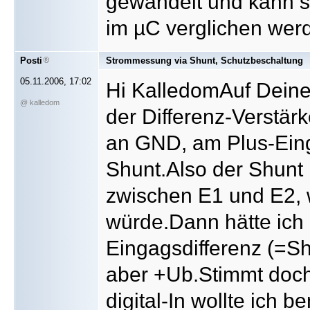
gewandelt und kann se
im µC verglichen wer
Posti
Strommessung via Shunt, Schutzbeschaltung
05.11.2006, 17:02
Hi KalledomAuf Deiner
@ kalledom
der Differenz-Verstär
an GND, am Plus-Ein
Shunt.Also der Shunt 
zwischen E1 und E2, 
würde.Dann hätte ich
Eingagsdifferenz (=S
aber +Ub.Stimmt doch
digital-In wollte ich