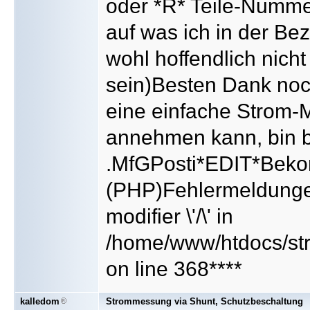
oder *R* Teile-Nummer
auf was ich in der B
wohl hoffendlich nich
sein)Besten Dank noc
eine einfache Strom
annehmen kann, bin b
.MfGPosti*EDIT*Beko
(PHP)Fehlermeldung
modifier \'/\' in
/home/www/htdocs/str
on line 368****
kalledom
Strommessung via Shunt, Schutzbeschaltung