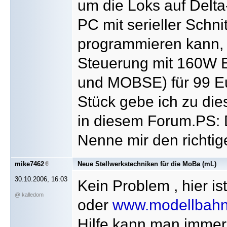
um die Loks auf Delt
PC mit serieller Schni
programmieren kann, 
Steuerung mit 160W
und MOBSE) für 99 Eu
Stück gebe ich zu die
in diesem Forum.PS: D
Nenne mir den richtig
mike7462
Neue Stellwerkstechniken für die MoBa (mL)
30.10.2006, 16:03
Kein Problem , hier is
@ kalledom
oder
www.modellbahn
Hilfe kann man imme