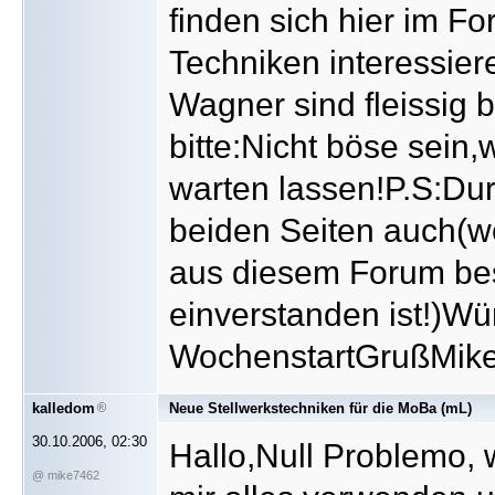
finden sich hier im Fo
Techniken interessier
Wagner sind fleissig 
bitte:Nicht böse sein
warten lassen!P.S:Dur
beiden Seiten auch(we
aus diesem Forum be
einverstanden ist!)W
WochenstartGrußMik
kalledom
Neue Stellwerkstechniken für die MoBa (mL)
30.10.2006, 02:30
Hallo,Null Problemo, w
@ mike7462