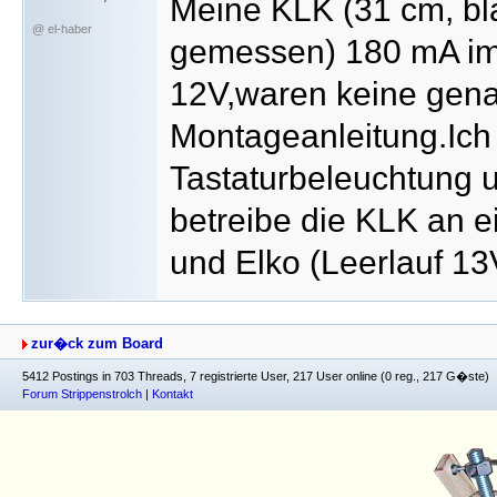
Meine KLK (31 cm, blau
@ el-haber
gemessen) 180 mA im
12V,waren keine gena
Montageanleitung.Ich 
Tastaturbeleuchtung u
betreibe die KLK an e
und Elko (Leerlauf 13
zur�ck zum Board
5412 Postings in 703 Threads, 7 registrierte User, 217 User online (0 reg., 217 G�ste)
Forum Strippenstrolch
|
Kontakt