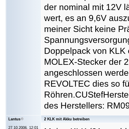
der nominal mit 12V lä
wert, es an 9,6V ausz
meiner Sicht keine Prä
Spannungsversorgung
Doppelpack von KLK e
MOLEX-Stecker der 2. 
angeschlossen werden
REVOLTEC dies so für
Röhren.CUStefHerste
des Herstellers: RM0
Lantus
2 KLK mit Akku betreiben
27.10.2006, 12:01