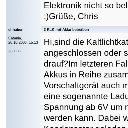
Elektronik nicht so be
;)Grüße, Chris
el-haber
2 KLK mit Akku betreiben
Catania,
Hi,sind die Kaltlichtk
26.10.2006, 15:13
angeschlossen oder s
@ cHr1s
drauf?Im letzteren Fal
Akkus in Reihe zusam
Vorschaltgerät auch m
eine sogenannte Ladu
Spannung ab 6V um mi
werden kann. Dabei wi