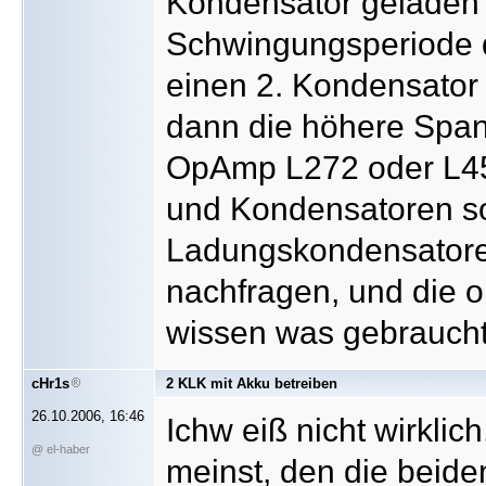
Kondensator geladen u
Schwingungsperiode d
einen 2. Kondensator 
dann die höhere Spa
OpAmp L272 oder L45
und Kondensatoren s
Ladungskondensatore
nachfragen, und die o
wissen was gebrauch
cHr1s
2 KLK mit Akku betreiben
26.10.2006, 16:46
Ichw eiß nicht wirklic
@ el-haber
meinst, den die beide