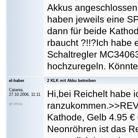
Akkus angeschlossen
haben jeweils eine SP
dann für beide Katho
rbaucht ?!!?Ich habe
Schaltregler MC34063 
hochzuregeln. Könnte
el-haber
2 KLK mit Akku betreiben
Catania,
Hi,bei Reichelt habe i
27.10.2006, 11:11
ranzukommen.>>REVO
@ cHr1s
Kathode, Gelb 4.95 €
Neonröhren ist das Re