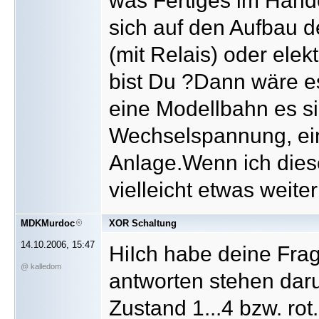
was Fertiges im Hand
sich auf den Aufbau de
(mit Relais) oder elektr
bist Du ?Dann wäre e
eine Modellbahn es si
Wechselspannung, ein
Anlage.Wenn ich dies
vielleicht etwas weiter
MDKMurdoc
XOR Schaltung
14.10.2006, 15:47
HiIch habe deine Frag
@ kalledom
antworten stehen daru
Zustand 1...4 bzw. rot.