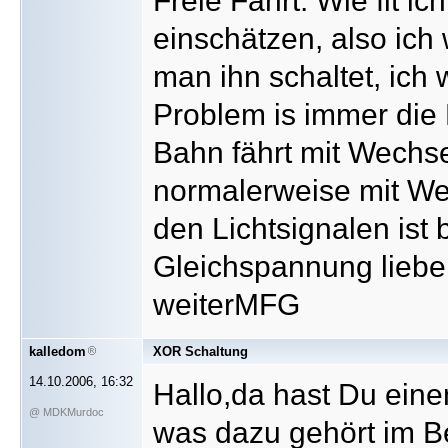
Freie Fahrt. Wie fit i
einschätzen, also ich 
man ihn schaltet, ich 
Problem is immer die L
Bahn fährt mit Wechs
normalerweise mit We
den Lichtsignalen ist
Gleichspannung lieber.
weiterMFG
kalledom
XOR Schaltung
14.10.2006, 16:32
Hallo,da hast Du eine
@ MDKMurdoc
was dazu gehört im B