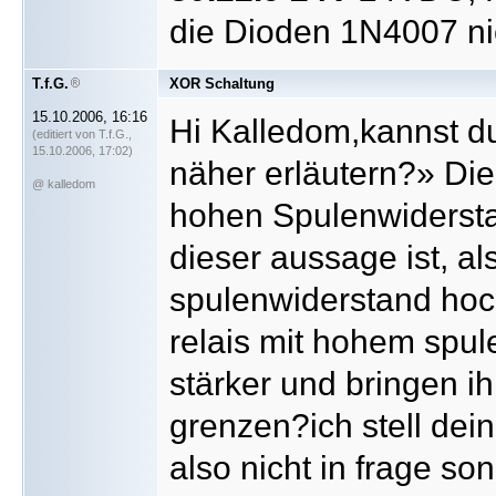
die Dioden 1N4007 ni
T.f.G.
XOR Schaltung
15.10.2006, 16:16
Hi Kalledom,kannst d
(editiert von T.f.G.,
15.10.2006, 17:02)
näher erläutern?» Die
@ kalledom
hohen Spulenwiderst
dieser aussage ist, 
spulenwiderstand hoch
relais mit hohem spul
stärker und bringen i
grenzen?ich stell dei
also nicht in frage so