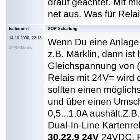
drauf geachtet. Mit mi
net aus. Was für Re
kalledom
XOR Schaltung
14.10.2006, 22:18
Wenn Du eine Anlage
@ MDKMurdoc
z.B. Märklin, dann ist
Gleichspannung von (
Relais mit 24V= wird
sollten einen möglic
und über einen Umsch
0,5...1,0A aushält.Z.B
Dual-In-Line Kartenre
30.22.9 24V
24VDC, R