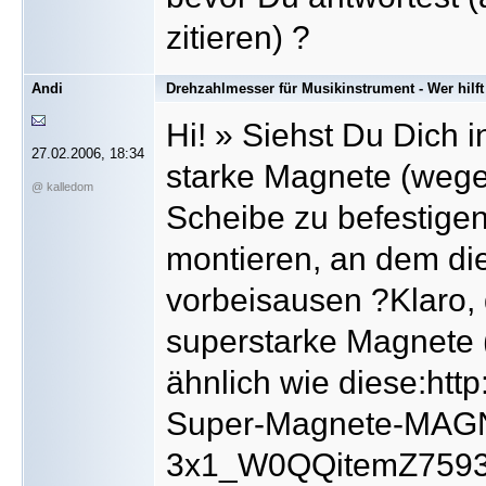
zitieren) ?
Andi
Drehzahlmesser für Musikinstrument - Wer hilft
Hi! » Siehst Du Dich i
27.02.2006, 18:34
starke Magnete (wege
@ kalledom
Scheibe zu befestige
montieren, an dem di
vorbeisausen ?Klaro,
superstarke Magnete
ähnlich wie diese:htt
Super-Magnete-MAGN
3x1_W0QQitemZ7593