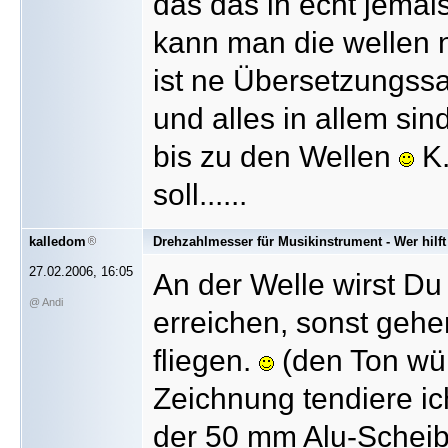
das das in echt jemal
kann man die wellen 
ist ne Übersetzungssa
und alles in allem si
bis zu den Wellen
K.
soll......
kalledom
Drehzahlmesser für Musikinstrument - Wer hilft
27.02.2006, 16:05
An der Welle wirst Du
@ Andi
erreichen, sonst gehe
fliegen.
(den Ton wür
Zeichnung tendiere ic
der 50 mm Alu-Scheibe