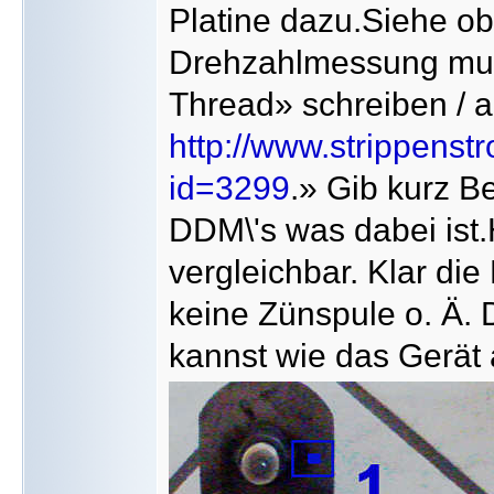
Platine dazu.Siehe o
Drehzahlmessung muß
Thread» schreiben / 
http://www.strippenst
id=3299
.» Gib kurz B
DDM\'s was dabei ist.
vergleichbar. Klar di
keine Zünspule o. Ä. 
kannst wie das Gerät a