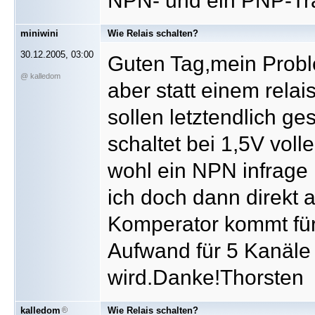
NPN- und ein PNP-Tra
miniwini
Wie Relais schalten?
30.12.2005, 03:00
Guten Tag,mein Proble
@ kalledom
aber statt einem rela
sollen letztendlich ge
schaltet bei 1,5V vol
wohl ein NPN infrag
ich doch dann direkt 
Komperator kommt für 
Aufwand für 5 Kanäle 
wird.Danke!Thorsten
kalledom
Wie Relais schalten?