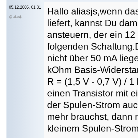
05.12.2005, 01:31
Hallo aliasjs,wenn da
@ aliasjs
liefert, kannst Du dami
ansteuern, der ein 12 
folgenden Schaltung.D
nicht über 50 mA lieg
kOhm Basis-Widerstand
R = (1,5 V - 0,7 V) /
einen Transistor mit 
der Spulen-Strom au
mehr brauchst, dann n
kleinem Spulen-Strom